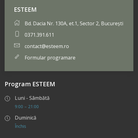
ESTEEM
Bd. Dacia Nr. 130A, et.1, Sector 2, București
0371.391.611
contact@esteem.ro
Formular programare
Program ESTEEM
Luni - Sâmbătă
9:00 – 21:00
Duminică
Închis