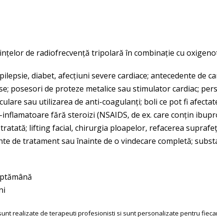
țelor de radiofrecvență tripolară în combinație cu oxigenot
pilepsie, diabet, afecțiuni severe cardiace; antecedente de c
ise; posesori de proteze metalice sau stimulator cardiac; pe
ulare sau utilizarea de anti-coagulanți; boli ce pot fi afecta
i-inflamatoare fără steroizi (NSAIDS, de ex. care conțin ibup
ată; lifting facial, chirurgia ploapelor, refacerea suprafețe
te de tratament sau înainte de o vindecare completă; substanț
săptămână
ni
nt realizate de terapeuti profesionisti si sunt personalizate pentru fiecar