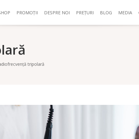
SHOP
PROMOȚII
DESPRE NOI
PREȚURI
BLOG
MEDIA
olară
diofrecvență tripolară