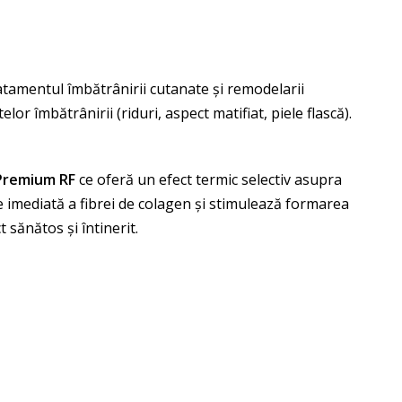
atamentul îmbătrânirii cutanate și remodelarii
or îmbătrânirii (riduri, aspect matifiat, piele flască).
Premium RF
ce oferă un efect termic selectiv asupra
ie imediată a fibrei de colagen și stimulează formarea
 sănătos și întinerit.