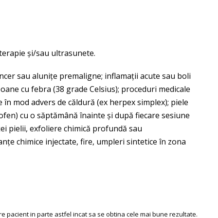
erapie și/sau ultrasunete.
ancer sau alunițe premaligne; inflamații acute sau boli
rsoane cu febra (38 grade Celsius); proceduri medicale
te în mod advers de căldură (ex herpex simplex); piele
rofen) cu o săptămână înainte și după fiecare sesiune
i pielii, exfoliere chimică profundă sau
e chimice injectate, fire, umpleri sintetice în zona
e pacient in parte astfel incat sa se obtina cele mai bune rezultate.