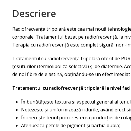
Descriere
Radiofrecvența tripolară este cea mai nouă tehnologie 
corporale. Tratamentul bazat pe radiofrecvență, la nivel f
Terapia cu radiofrecvență este complet sigură, non-in
Tratamentul cu radiofrecvență tripolară oferit de PU
țesuturilor (termolipoliza selectivă) și de diatermie. 
de noi fibre de elastină, obținându-se un efect imediat d
Tratamentul cu radiofrecvență tripolară la nivel fac
Îmbunătățește textura și aspectul general al tenulu
Netezește și uniformizează ridurile, având efect simi
Întinerește tenul prin creșterea producției de cola
Atenuează petele de pigment și bărbia dublă;