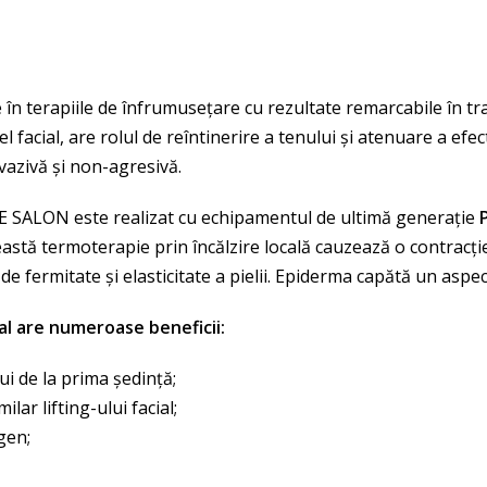
în terapiile de înfrumusețare cu rezultate remarcabile în tr
acial, are rolul de reîntinerire a tenului și atenuare a efectel
vazivă și non-agresivă.
RE SALON este realizat cu echipamentul de ultimă generație
Această termoterapie prin încălzire locală cauzează o contracț
e fermitate și elasticitate a pielii. Epiderma capătă un aspect
ial are numeroase beneficii:
i de la prima ședință;
lar lifting-ului facial;
gen;