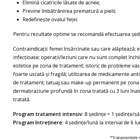
Elimină cicatricile lăsate de acnee;
Previne îmbătrânirea prematură a pielii;
Redefinește ovalul feței.
Pentru rezultate optime se recomandă efectuarea ședin
Contraindicații: femei însărcinate sau care alăptează; e
infecțioase; operații/leziuni care nu sunt complet înch
estetice pe zona de tratament; istoric de probleme vasc
foarte uscată şi fragilă; utilizarea de medicamente ant
de tratament; tatuaj sau make-up permanent pe zona trat
dermabraziune profundă în zona tratată cu 3 luni înain
tratată.
Program tratament intensiv:
8 ședințe = 1 ședințe/
Program întreținere:
4 ședințe/lună la interval de 6 lu
*Tratamentele su