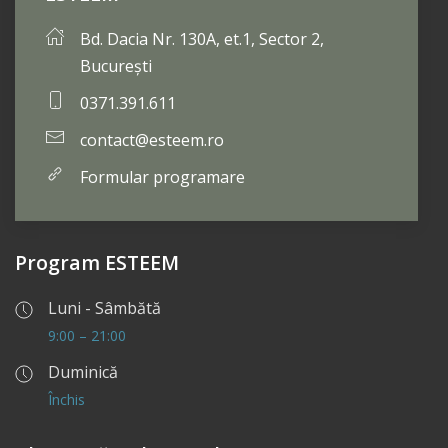
Bd. Dacia Nr. 130A, et.1, Sector 2,
București
0371.391.611
contact@esteem.ro
Formular programare
Program ESTEEM
Luni - Sâmbătă
9:00 – 21:00
Duminică
Închis