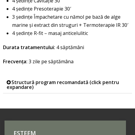
4 şedinţe Cavitație 30′
4 ședințe Presoterapie 30′
3 ședințe Împachetare cu nămol pe bază de alge
marine și extract din struguri + Termoterapie IR 30′
4 ședințe R-fit – masaj anticelulitic
Durata tratamentului:
4 săptămâni
Frecvenţa:
3 zile pe săptămâna
Structură program recomandată (click pentru
expandare)
ESTEEM