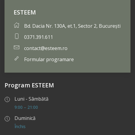
ESTEEM
Bd. Dacia Nr. 130A, et.1, Sector 2, București
0371.391.611
contact@esteem.ro
Formular programare
Program ESTEEM
Luni - Sâmbătă
9:00 – 21:00
Duminică
Închis